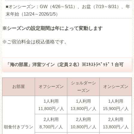
■オンシーズン：GW（4/26～5/11）、お盆（7/19～8/31）、年
末年始（12/24～2026/1/5）
※シーズンの設定期間は年によって変動します
※ご宿泊料金は税込価格です。
「海の部屋」洋室ツイン（定員２名）※ｴｷｽﾄﾗﾍﾞｯﾄﾞ１台可
ショルダーシ
お部屋
オフシーズン
オンシーズン
ーズン
1人利用
1人利用
1人利用
11,800円／人
13,800円／人
15,900円／人
2人利用
2人利用
2人利用
朝食付きプラン
8,700円／人
10,800円／人
13,800円／人