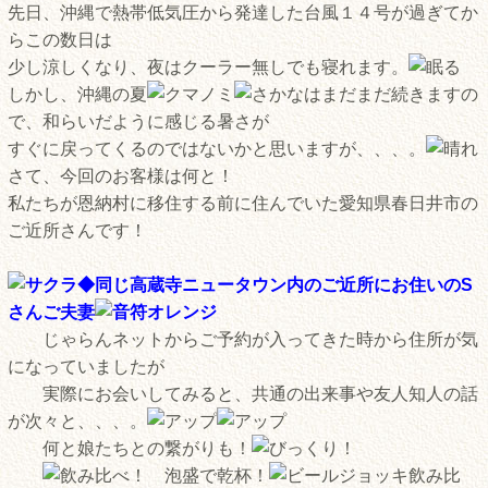
先日、沖縄で熱帯低気圧から発達した台風１４号が過ぎてか
らこの数日は
少し涼しくなり、夜はクーラー無しでも寝れます。
しかし、沖縄の夏
はまだまだ続きますの
で、和らいだように感じる暑さが
すぐに戻ってくるのではないかと思いますが、、、。
さて、今回のお客様は何と！
私たちが恩納村に移住する前に住んでいた愛知県春日井市の
ご近所さんです！
◆同じ高蔵寺ニュータウン内のご近所にお住いのS
さんご夫妻
じゃらんネットからご予約が入ってきた時から住所が気
になっていましたが
実際にお会いしてみると、共通の出来事や友人知人の話
が次々と、、、。
何と娘たちとの繋がりも！
泡盛で乾杯！
飲み比