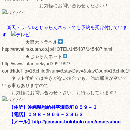
お気軽にお問い合わせください！
楽天トラベルとじゃらんネットでも予約を受け付けていま
す！
★楽天トラベル
http://travel.rakuten.co.jp/HOTEL/145487/145487.html
★じゃらんネット
http://www.jalan.net/yad395199/?
contHideFlg=1&child3Num=&stayDay=&stayCount=1&child
ネット予約では空きがない場合でも、他の部屋が空いて
いる事もありますので
お気軽にお問い合わせ下さい。お待ちしています！
【住所】沖縄県恩納村字瀬良垣８５９－３
【電話】０９８－９６６－２３５３
【メール】
http://pension-holoholo.com/reservation