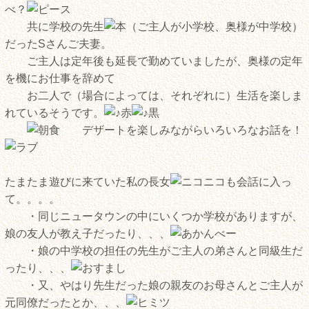
べ？
共に学校の先生
（ご主人が小学校、奥様が中学校）
だったSさんご夫妻。
ご主人は定年後も延長で勤めていましたが、奥様の定年
を機にお仕事を辞めて
お二人で（場合によっては、それぞれに）生活を楽しま
れているそうです。
デザートを楽しみながらいろいろなお話を！
たまたま遊びに来ていた私の長女
も会話に入っ
て。。。。
・同じニュータウンの中にいくつか学校がありますが、
娘の友人が教え子だったり、、、
・娘の中学校の担任の先生がご主人の弟さんと同級生だ
ったり、、、
・又、やはり先生だった娘の親友のお母さんとご主人が
元同僚だったとか、、、